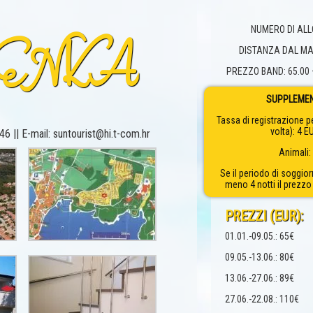
NUMERO DI ALLO
ENKA
DISTANZA DAL MA
PREZZO BAND: 65.00 
SUPPLEMEN
Tassa di registrazione p
volta): 4 E
6 || E-mail: suntourist@hi.t-com.hr
Animali:
Se il periodo di soggior
meno 4 notti il prezzo
PREZZI (EUR):
01.01.-09.05.: 65€
09.05.-13.06.: 80€
13.06.-27.06.: 89€
27.06.-22.08.: 110€