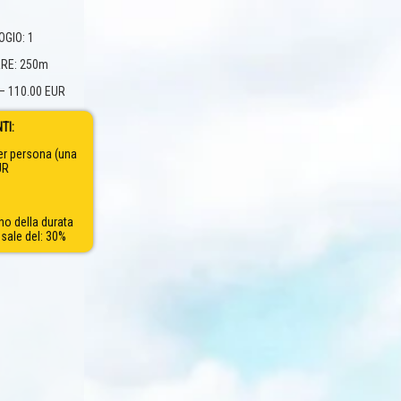
GIO: 1
RE: 250m
– 110.00 EUR
TI:
er persona (una
UR
no della durata
 sale del: 30%