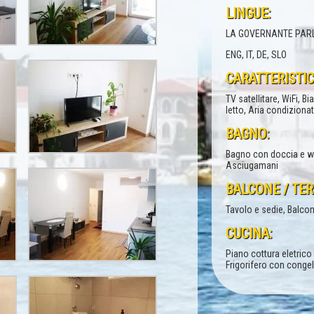
LINGUE:
LA GOVERNANTE PAR
ENG, IT, DE, SLO
CARATTERISTIC
TV satellitare, WiFi, B
letto, Aria condiziona
BAGNO:
Bagno con doccia e w
Asciugamani
BALCONE / TE
Tavolo e sedie, Balco
CUCINA:
Piano cottura eletrico 
Frigorifero con conge