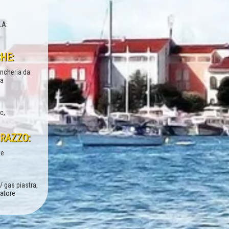
LA:
HE:
iancheria da
ta
c,
RRAZZO:
ne
/ gas piastra,
latore