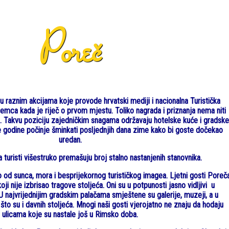
Poreč
raznim akcijama koje provode hrvatski mediji i nacionalna Turistička
mca kada je riječ o prvom mjestu. Toliko nagrada i priznanja nema niti
rad. Takvu poziciju zajedničkim snagama održavaju hotelske kuće i gradske
se godine počinje šminkati posljednjih dana zime kako bi goste dočekao
uredan.
 turisti višestruko premašuju broj stalno nastanjenih stanovnika.
 od sunca, mora i besprijekornog turističkog imagea. Ljetni gosti Poreč
ji nije izbrisao tragove stoljeća. Oni su u potpunosti jasno vidljivi u
 U najvrijednijim gradskim palačama smještene su galerije, muzeji, a u
što su i davnih stoljeća. Mnogi naši gosti vjerojatno ne znaju da hodaju
ulicama koje su nastale još u Rimsko doba.