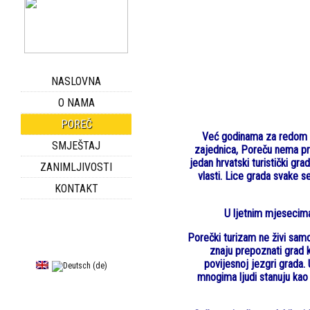
NASLOVNA
O NAMA
POREČ
Već godinama za redom u 
SMJEŠTAJ
zajednica, Poreču nema pre
jedan hrvatski turistički g
ZANIMLJIVOSTI
vlasti. Lice grada svake 
KONTAKT
U ljetnim mjesecima
Porečki turizam ne živi samo
znaju prepoznati grad ko
povijesnoj jezgri grada.
mnogima ljudi stanuju kao 