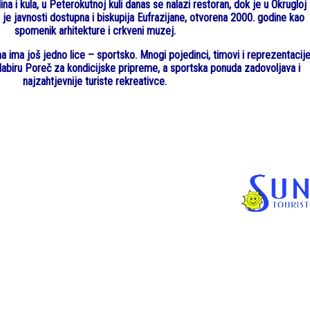
na i kula, u Peterokutnoj kuli danas se nalazi restoran, dok je u Okrugloj
a je javnosti dostupna i biskupija Eufrazijane, otvorena 2000. godine kao
spomenik arhitekture i crkveni muzej.
a ima još jedno lice – sportsko. Mnogi pojedinci, timovi i reprezentacij
dabiru Poreč za kondicijske pripreme, a sportska ponuda zadovoljava i
najzahtjevnije turiste rekreativce.